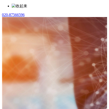
020-87566596