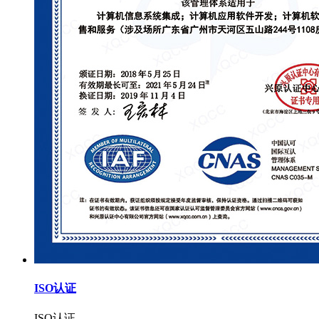
ISO认证
ISO认证