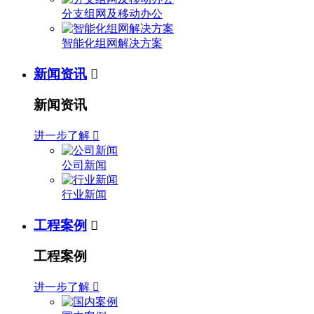
分支组网及移动办公
智能化组网解决方案
新闻资讯

新闻资讯
进一步了解

公司新闻
行业新闻
工程案例

工程案例
进一步了解
