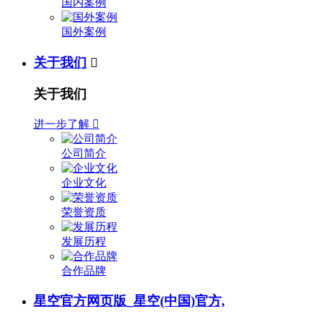
国内案例
国外案例
关于我们

关于我们
进一步了解

公司简介
企业文化
荣誉资质
发展历程
合作品牌
星空官方网页版_星空(中国)官方,