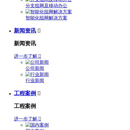
分支组网及移动办公
智能化组网解决方案
新闻资讯

新闻资讯
进一步了解

公司新闻
行业新闻
工程案例

工程案例
进一步了解
