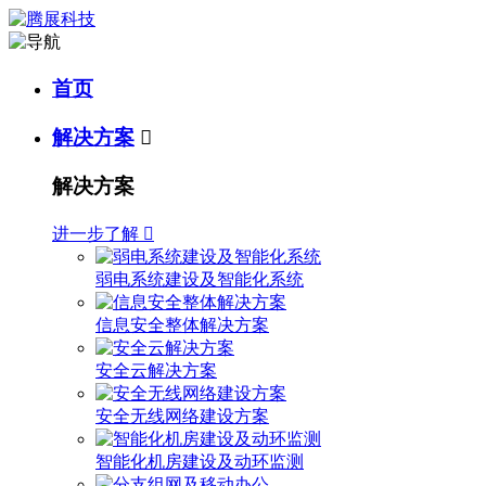
首页
解决方案

解决方案
进一步了解

弱电系统建设及智能化系统
信息安全整体解决方案
安全云解决方案
安全无线网络建设方案
智能化机房建设及动环监测