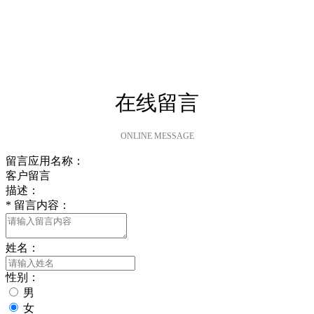
在线留言
ONLINE MESSAGE
留言应用名称：
客户留言
描述：
*
留言内容：
姓名：
性别：
男
女