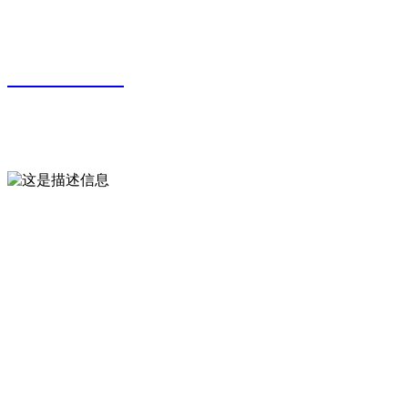
星空官方网页版_星空(中国)官方,
服务热线：
020-87566596
地址：
广州市萝岗区科学城科学大道绿地中央广场E栋2716室